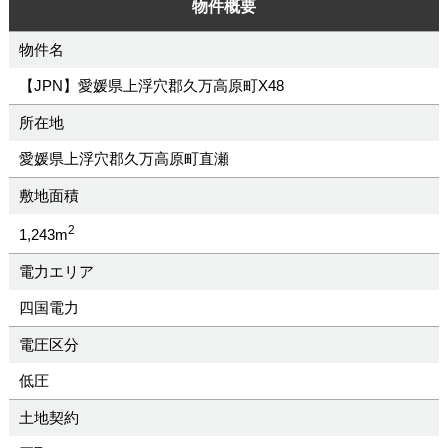
物件概要
物件名
【JPN】愛媛県上浮穴郡久万高原町X48
所在地
愛媛県上浮穴郡久万高原町直瀬
敷地面積
2
1,243m
電力エリア
四国電力
電圧区分
低圧
土地契約