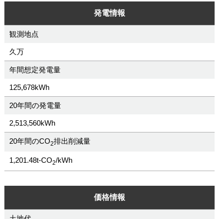
発電情報
観測地点
久万
年間想定発電量
125,678kWh
20年間の発電量
2,513,560kWh
20年間のCO
排出削減量
2
1,201.48t-CO
/kWh
2
価格情報
土地代