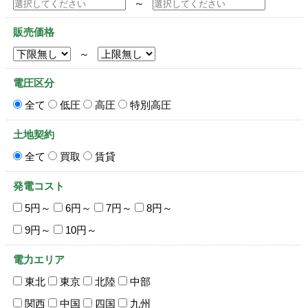
～
販売価格
～
電圧区分
全て
低圧
高圧
特別高圧
土地契約
全て
買取
賃貸
発電コスト
5円～
6円～
7円～
8円～
9円～
10円～
電力エリア
東北
東京
北陸
中部
関西
中国
四国
九州