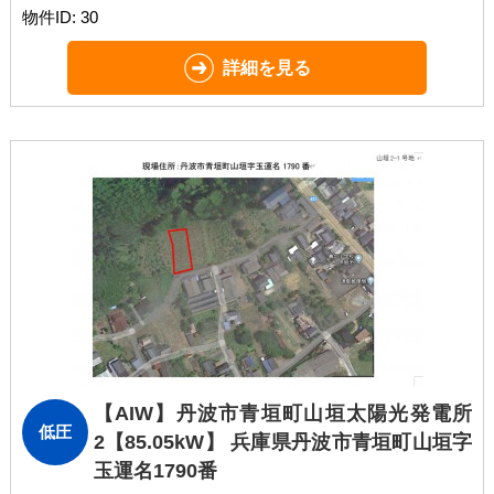
物件ID: 30
詳細を見る
【AIW】丹波市青垣町山垣太陽光発電所
低圧
2
【85.05kW】 兵庫県丹波市青垣町山垣字
玉運名1790番