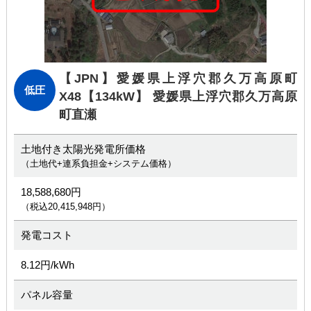
【JPN】愛媛県上浮穴郡久万高原町
低圧
X48
【134kW】 愛媛県上浮穴郡久万高原
町直瀬
土地付き太陽光発電所価格
（土地代+連系負担金+システム価格）
18,588,680円
（税込20,415,948円）
発電コスト
8.12円/kWh
パネル容量