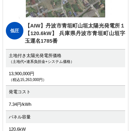
【AIW】丹波市青垣町山垣太陽光発電所１
低圧
【120.6kW】 兵庫県丹波市青垣町山垣字
玉運名1785番
土地付き太陽光発電所価格
（土地代+連系負担金+システム価格）
13,900,000円
（税込15,263,000円）
発電コスト
7.34円/kWh
パネル容量
120.6kW