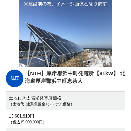
【NTH】厚岸郡浜中町発電所
【81kW】 北
低圧
海道厚岸郡浜中町恵茶人
土地付き太陽光発電所価格
（土地代+連系負担金+システム価格）
13,681,819円
（税込15,000,000円）